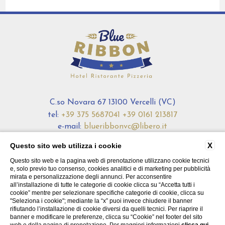
C.so Novara 67 13100 Vercelli (VC)
tel:
+39 375 5687041
+39 0161 213817
e-mail:
blueribbonvc@libero.it
P.Iva: 01230390021
X
Questo sito web utilizza i cookie
Questo sito web e la pagina web di prenotazione utilizzano cookie tecnici
CONTATTI
DATI SOCIETARI
PRIVACY
COOKIE
e, solo previo tuo consenso, cookies analitici e di marketing per pubblicità
ACCESSIBILITÀ
mirata e personalizzazione degli annunci. Per acconsentire
all’installazione di tutte le categorie di cookie clicca su “Accetta tutti i
cookie” mentre per selezionare specifiche categorie di cookie, clicca su
"Seleziona i cookie"; mediante la “x” puoi invece chiudere il banner
rifiutando l’installazione di cookie diversi da quelli tecnici. Per riaprire il
banner e modificare le preferenze, clicca su “Cookie” nel footer del sito
WEBSITE BY BLASTNESS