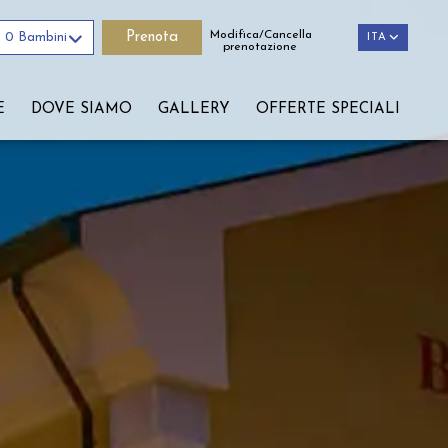
Modifica/Cancella
0 Bambini
ITA
ITA
prenotazione
E
DOVE SIAMO
GALLERY
OFFERTE SPECIALI