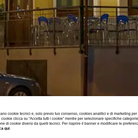
ano cookie tecnici e, solo previo tuo consenso, cookies analitici e di marketing per
di cookie clicca su “Accetta tutti i cookie” mentre per selezionare specifiche categori
one di cookie diversi da quelli tecnici. Per riaprire il banner e modificare le preferen
ca qui
.
Dati Societari
Home