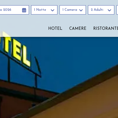
to 2026
1 Notte
1 Camera
2 Adulti
HOTEL
CAMERE
RISTORANT